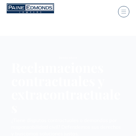
Derecho laboral
Reclamaciones
contractuales y
extracontractuale
s
¿Tiene disputas contractuales o demandas por
responsabilidad civil? Defendemos sus derechos
y buscamos soluciones justas.