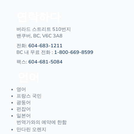
연락하다
버라드 스트리트 510번지
밴쿠버, BC, V6C 3A8
전화:
604-683-1211
BC
내 무료 전화
:
1-800-669-8599
팩스:
604-681-5084
언어
영어
프랑스 국민
광둥어
펀잡어
일본어
번역가와의 예약에 한함
만다린 오렌지