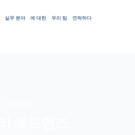
실무 분야
에 대한
우리 팀
연락하다
의 변호사들
리 에드먼즈